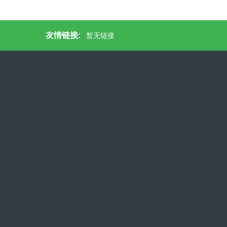
友情链接:
暂无链接
法人：张涛
手机：13706186817
电话：0510-85180926