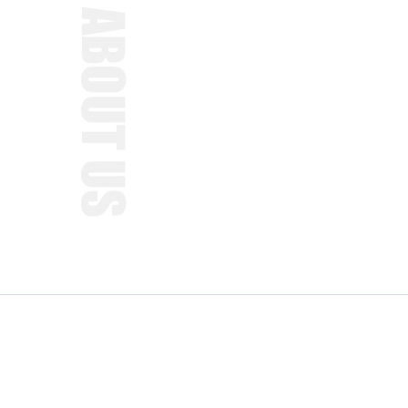
关于我们
本公司设备齐全，工艺先进，技术力量
善，产品质量过硬。产品价格合理，使用
迎。“发展是硬道理，科学技术是第一生产
品，扩大品种，来满足市场需求，使企业
求和利益是我们的服务和承诺的最高理念
的追求。 ...
了解详情 >>