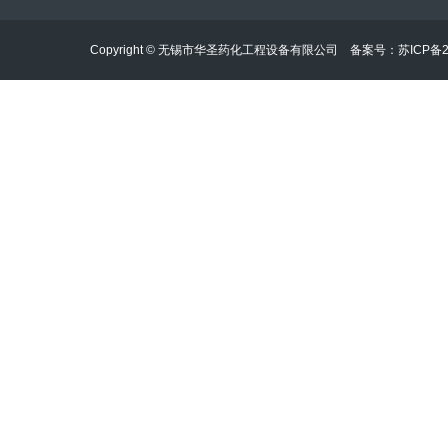
地址：无锡市滨湖区雪丰路33号
Copyright © 无锡市华圣药化工程设备有限公司 备案号：
苏ICP备2